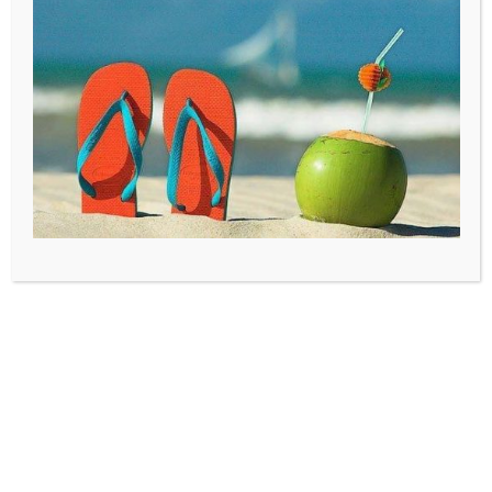
Waarom ons desembrood in Oosterbeek uniek is
07
jun
Tijd is het meest kostbare ingrediënt dat een bakker aan
zijn deeg kan toevoegen. In onze bakkerij laten we de
klok even voor wat het is, want we…
Lees verder