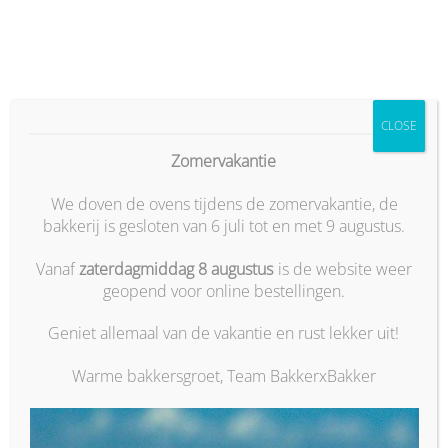
Ga
naar
inhoud
Lokale ambachtelijke producten: waarom vers
CLOSE
brood uit Oosterbeek het wachten waard is
Zomervakantie
13
jun
We doven de ovens tijdens de zomervakantie, de
bakkerij is gesloten van 6 juli tot en met 9 augustus.
Vanaf
zaterdagmiddag 8 augustus
is de website weer
geopend voor online bestellingen.
Echt brood vraagt niet om haast, maar om geduld en
aandacht. In een wereld waarin alles sneller moet,
Geniet allemaal van de vakantie en rust lekker uit!
vergeten we vaak de zintuiglijke ervaring van…
Warme bakkersgroet, Team BakkerxBakker
Lees verder