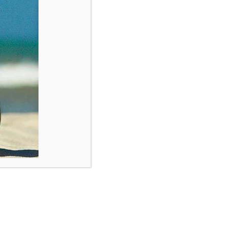
wsbrief
Block
"footer-instagram"
not found