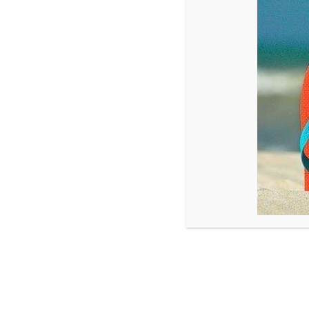
Lees verder
nico@bakkerxbakker.nl