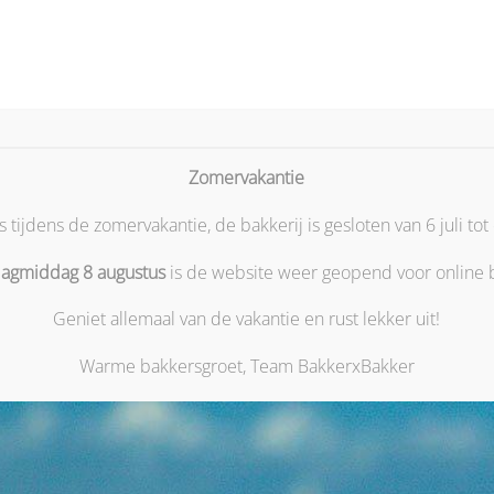
n Vrijdag
Bestellen Zaterdag
Allergenen informatie
Ho
Zomervakantie
tijdens de zomervakantie, de bakkerij is gesloten van 6 juli tot
dagmiddag 8 augustus
is de website weer geopend voor online b
Geniet allemaal van de vakantie en rust lekker uit!
erbeek: een ambachtelijke zoektocht naar
Warme bakkersgroet, Team BakkerxBakker
dsnelle machine rolt, maar ontstaat in de stilte van een vroege 