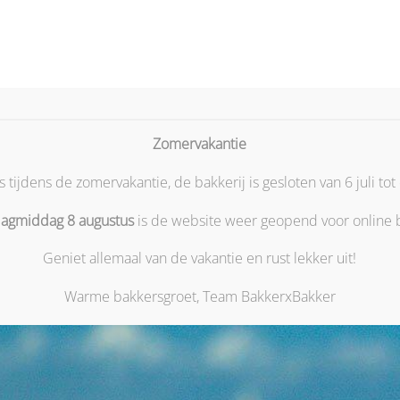
n Vrijdag
Bestellen Zaterdag
Allergenen informatie
Ho
Zomervakantie
tijdens de zomervakantie, de bakkerij is gesloten van 6 juli tot
dagmiddag 8 augustus
is de website weer geopend voor online b
Geniet allemaal van de vakantie en rust lekker uit!
Oosterbeek: waarom ambachtelijk gebak het
Warme bakkersgroet, Team BakkerxBakker
ij Bakker X Bakker geloven we dat geduld het allerbelangrijkste 