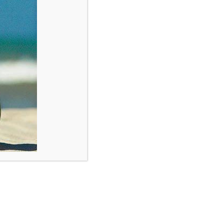
wsbrief
Block
"footer-instagram"
not found