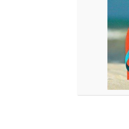
Lees verder
nico@bakkerxbakker.nl