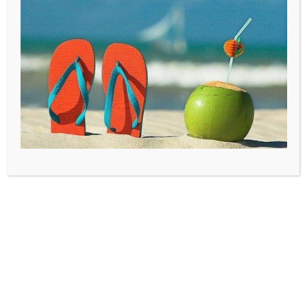
Jalapeño-Cheddar brood
€
6,95
Op voorraad