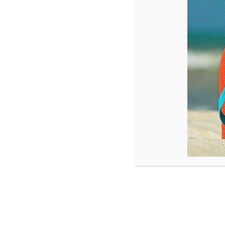
Beschrijving
Heerlijke appelkruimeltaart met een vulling 
Ingrediënten:
Appels, rozijnen, (basterd)suiker, kaneel, r
Bevat de volgende allergenen: