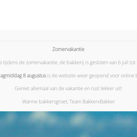
n Vrijdag
Bestellen Zaterdag
Allergenen informatie
Ho
Zomervakantie
tijdens de zomervakantie, de bakkerij is gesloten van 6 juli tot
dagmiddag 8 augustus
is de website weer geopend voor online b
Geniet allemaal van de vakantie en rust lekker uit!
Warme bakkersgroet, Team BakkerxBakker
Appeltaart twee personen
€
8,20