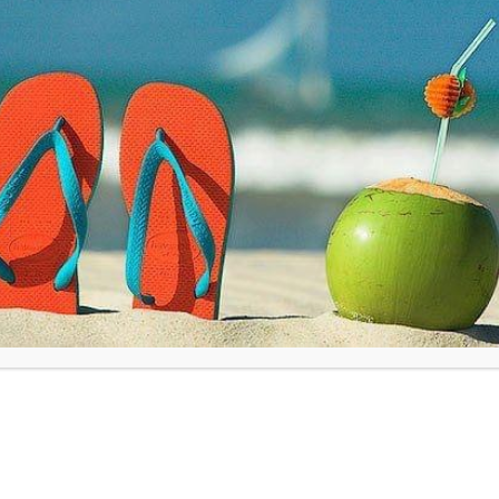
Op voorraad
Appeltaart twee personen aantal
Toevoegen aan wink
van frisse appels en rozijnen.
oomboter, amandelspijs, bakpoeder, zout, ei, citroenrasp, bloem.