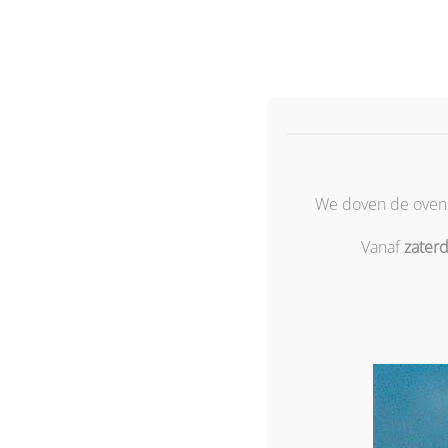
Ga
naar
inhoud
Home
Over ons
Bestelle
We doven de ovens 
Vanaf
zater